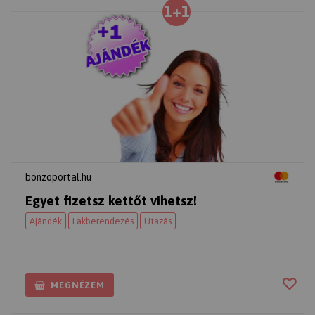
1+1
bonzoportal.hu
Egyet fizetsz kettőt vihetsz!
Ajándék
Lakberendezés
Utazás
MEGNÉZEM