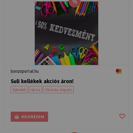
%
bonzoportal.hu
Suli kellékek akciós áron!
Ajándék
Iskola
Oktatás, képzés
MEGNÉZEM