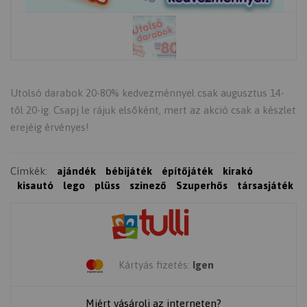
Utolsó darabok 20-80% kedvezménnyel csak augusztus 14-
től 20-ig. Csapj le rájuk elsőként, mert az akció csak a készlet
erejéig érvényes!
Címkék:
ajándék
bébijáték
építőjáték
kirakó
kisautó
lego
plüss
szinező
Szuperhős
társasjáték
Kártyás fizetés:
Igen
Miért vásárolj az interneten?