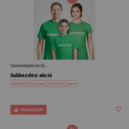
Szurkolóipóló.hu (G...
Sulikezdési akció
Ajándék
Egészség
Ruházat
Sport
MEGNÉZEM