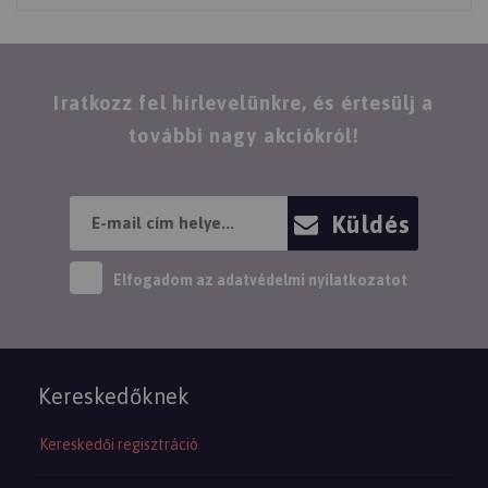
Iratkozz fel hírlevelünkre, és értesülj a
további nagy akciókról!
Küldés
Elfogadom az
adatvédelmi nyilatkozatot
Kereskedőknek
Kereskedői regisztráció