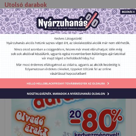
Utolsó darabok
Játék
Gyerekjáték
Ajándék
Százalékos kedvezmény