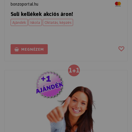
bonzoportal.hu
Suli kellékek akciós áron!
Ajándék
Iskola
Oktatás, képzés
MEGNÉZEM
1+1