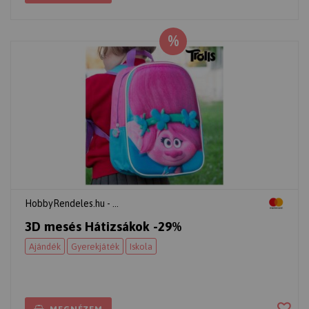
%
HobbyRendeles.hu - ...
3D mesés Hátizsákok -29%
Ajándék
Gyerekjáték
Iskola