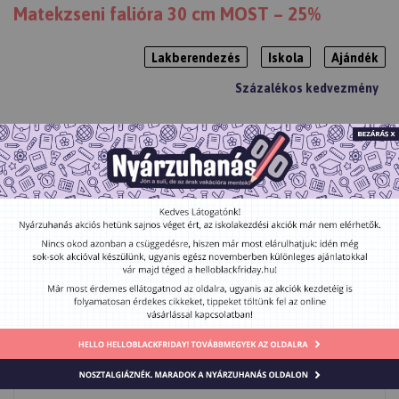
Matekzseni falióra 30 cm MOST – 25%
Lakberendezés
Iskola
Ajándék
Százalékos kedvezmény