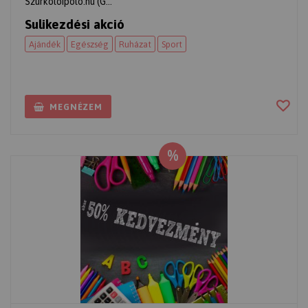
Szurkolóipóló.hu (G...
Sulikezdési akció
Ajándék
Egészség
Ruházat
Sport
MEGNÉZEM
%