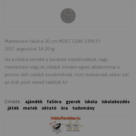
Matekzseni falióra 30 cm MOST CSAK 2,990 Ft
2017. augusztus 14-20-ig
Ha próbára tennéd a barátaid matektudását, vagy
matekzseni vagy és inkább minden egyes alkalommal a
pontos időt inkább kiszámolnád, mint leolvasnád, akkor ezt
az órát pont neked találták ki!
Címkék:
ajándék
falióra
gyerek
iskola
iskolakezdés
játék
matek
oktató
óra
tudomány