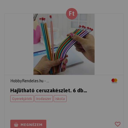
Ft
HobbyRendeles.hu - ...
Hajlítható ceruzakészlet. 6 db...
Gyerekjáték
Irodaszer
Iskola
MEGNÉZEM