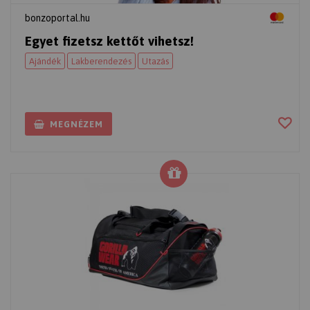
bonzoportal.hu
Egyet fizetsz kettőt vihetsz!
Ajándék
Lakberendezés
Utazás
MEGNÉZEM